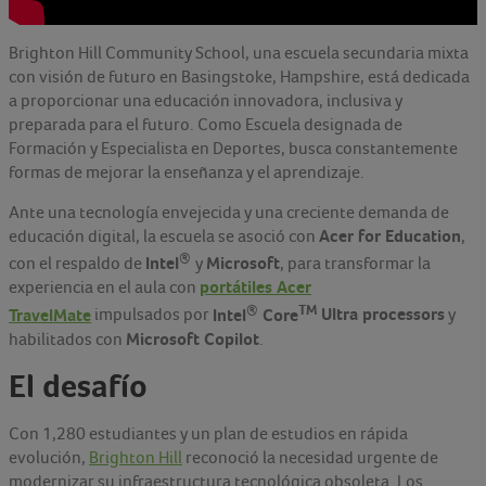
Brighton Hill Community School, una escuela secundaria mixta
con visión de futuro en Basingstoke, Hampshire, está dedicada
a proporcionar una educación innovadora, inclusiva y
preparada para el futuro. Como Escuela designada de
Formación y Especialista en Deportes, busca constantemente
formas de mejorar la enseñanza y el aprendizaje.
Ante una tecnología envejecida y una creciente demanda de
Acer for Education
educación digital, la escuela se asoció con
,
®
Intel
Microsoft
con el respaldo de
y
, para transformar la
portátiles Acer
experiencia en el aula con
®
TM
TravelMate
Intel
Core
Ultra processors
impulsados por
y
Microsoft Copilot
habilitados con
.
El desafío
Con 1,280 estudiantes y un plan de estudios en rápida
evolución,
Brighton Hill
reconoció la necesidad urgente de
modernizar su infraestructura tecnológica obsoleta. Los