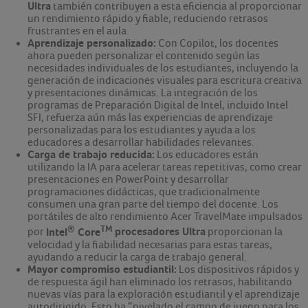
Ultra
también contribuyen a esta eficiencia al proporcionar
un rendimiento rápido y fiable, reduciendo retrasos
frustrantes en el aula.
Aprendizaje personalizado:
Con Copilot, los docentes
ahora pueden personalizar el contenido según las
necesidades individuales de los estudiantes, incluyendo la
generación de indicaciones visuales para escritura creativa
y presentaciones dinámicas. La integración de los
programas de Preparación Digital de Intel, incluido Intel
SFI, refuerza aún más las experiencias de aprendizaje
personalizadas para los estudiantes y ayuda a los
educadores a desarrollar habilidades relevantes.
Carga de trabajo reducida:
Los educadores están
utilizando la IA para acelerar tareas repetitivas, como crear
presentaciones en PowerPoint y desarrollar
programaciones didácticas, que tradicionalmente
consumen una gran parte del tiempo del docente. Los
portátiles de alto rendimiento Acer TravelMate impulsados
®
TM
Intel
Core
procesadores Ultra
por
proporcionan la
velocidad y la fiabilidad necesarias para estas tareas,
ayudando a reducir la carga de trabajo general.
Mayor compromiso estudiantil:
Los dispositivos rápidos y
de respuesta ágil han eliminado los retrasos, habilitando
nuevas vías para la exploración estudiantil y el aprendizaje
autodirigido. Esto ha “nivelado el campo de juego para los