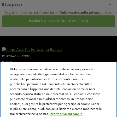
Informativa sulla privacy
Registrandomi, accetto i termini dell'
di Acer.
ISCRIVITI ALLA NOSTRA NEWSLETTER
IMPOSTAZIONI COOKIE
PRIVACY
COOKIES POLICY
Utilizziamo i cookie per rilevare le preferenze, migliorare la
navigazione nei siti Web, generare statistiche per rendere il
© 2026 Acer Inc. - P.I. 02730250962
nostro sito più intuitivo e offrire contenuti e annunci
pubblicitari personalizzati. Facendo clic su "Accetta tutti",
accetti l'uso e l'applicazione di tutti i cookie da parte di Acer
Chi siamo
secondo quanto stabilito nell'Informativa sui cookie. Il consenso
può essere revocato in qualsiasi momento. In "Impostazioni
Acer for Education offre a insegnanti e studenti tecnologie in continua
cookie", puoi gestire le preferenze per ogni tipo di cookie. Scopri
evoluzione per ispirare e promuovere un'istruzione senza tempo.
di più su chi siamo, quali cookie utilizziamo e come modificare le
tue preferenze nella nostra
Informativa sui cookie.