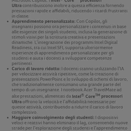
Intel
Core
processori
Microsoft Copilot. I
Ultra
contribuiscono inoltre a questa efficienza fornendo
prestazioni rapide e affidabili, riducendo i ritardi frustranti
in classe.
Apprendimento personalizzato:
Con Copilot, gli
insegnanti possono ora personalizzare i contenuti in base
alle esigenze dei singoli studenti, inclusa la generazione di
stimoli visivi per la scrittura creativa e presentazioni
dinamiche. L’integrazione dei programmi Intel Digital
Readiness, tra cui Intel SFI, supporta ulteriormente
esperienze di apprendimento personalizzate per gli
studenti e aiuta i docenti a sviluppare competenze
pertinenti.
Carico di lavoro ridotto:
I docenti stanno utilizzando l’IA
per velocizzare attività ripetitive, come la creazione di
presentazioni PowerPoint e lo sviluppo di schemi di lavoro,
che tradizionalmente consumano una grande parte del
tempo di un insegnante. I notebook Acer TravelMate ad
®
TM
Intel
Core
processori
alte prestazioni, alimentati da
Ultra
offrono la velocità e l’affidabilità necessarie per
queste attività, contribuendo a ridurre il carico di lavoro
complessivo.
Maggiore coinvolgimento degli studenti:
I dispositivi
veloci e reattivi hanno eliminato il lag, consentendo nuove
strade per l’esplorazione degli studenti e l’apprendimento