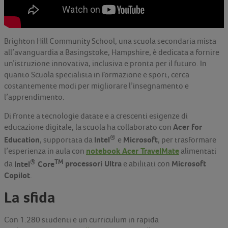
Brighton Hill Community School, una scuola secondaria mista
all’avanguardia a Basingstoke, Hampshire, è dedicata a fornire
un’istruzione innovativa, inclusiva e pronta per il futuro. In
quanto Scuola specialista in formazione e sport, cerca
costantemente modi per migliorare l’insegnamento e
l’apprendimento.
Di fronte a tecnologie datate e a crescenti esigenze di
Acer for
educazione digitale, la scuola ha collaborato con
®
Education
Intel
Microsoft
, supportata da
e
, per trasformare
notebook Acer TravelMate
l’esperienza in aula con
alimentati
®
TM
Intel
Core
processori Ultra
Microsoft
da
e abilitati con
Copilot
.
La sfida
Con 1.280 studenti e un curriculum in rapida