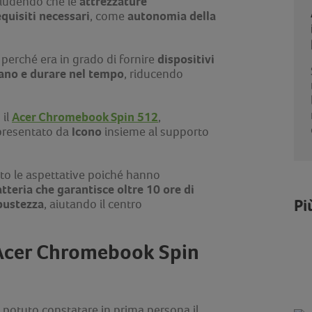
attrezzature
ncludendo che le
quisiti necessari
autonomia della
, come
dispositivi
perché era in grado di fornire
diano e durare nel tempo
, riducendo
Acer Chromebook Spin 512
 il
,
Icono
 presentato da
insieme al supporto
ato le aspettative poiché hanno
tteria che garantisce oltre 10 ore di
Pi
bustezza
, aiutando il centro
i Acer Chromebook Spin
o potuto constatare in prima persona il