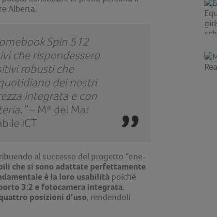
re Alberta.
hromebook Spin 512
ivi che rispondessero
itivi robusti che
 quotidiano dei nostri
urezza integrata e con
eria.”
– Mª del Mar
ile ICT
ribuendo al successo del progetto “one-
ibili che si sono adattate perfettamente
damentale è la loro usabilità
poiché
pporto 3:2 e fotocamera integrata
.
quattro posizioni d’uso
, rendendoli