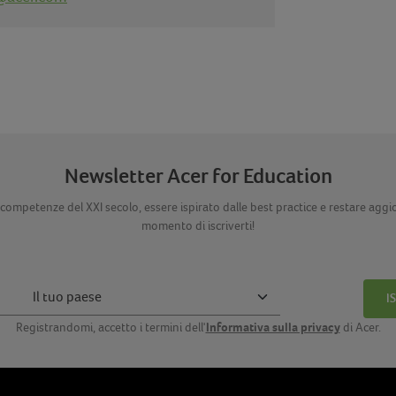
Newsletter Acer for Education
competenze del XXI secolo, essere ispirato dalle best practice e restare aggiorn
momento di iscriverti!
I
Informativa sulla privacy
Registrandomi, accetto i termini dell'
di Acer.