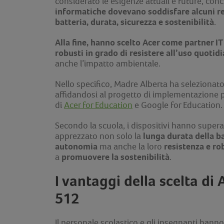
considerato le esigenze attuali e future, co
informatiche dovevano soddisfare alcuni re
batteria, durata, sicurezza e sostenibilità
.
Alla fine, hanno scelto Acer come partner IT
robusti in grado di resistere all’uso quoti
anche l’impatto ambientale.
Nello specifico, Madre Alberta ha selezionato
affidandosi al progetto di implementazione
di
Acer for Education
e Google for Education.
Secondo la scuola, i dispositivi hanno super
lunga durata della ba
apprezzato non solo la
autonomia
resistenza e ro
ma anche la loro
promuovere la sostenibilità
a
.
I vantaggi della scelta d
512
Il personale scolastico e gli insegnanti hann