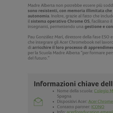
Madre Alberta non potrebbe essere più soddis
sono resistenti, con memoria illimitata che
autonomia
. Inoltre, grazie al fatto che incl
sistema operativo Chrome OS
il
, facilitano 
gestione e con
insegnanti, permettendo una
Pau González Marí, direttore della fase ESO
che integrare gli Acer Chromebook nel lavor
arricchire il loro processo di apprendime
di
per la Scuola Madre Alberta “per formare pe
del futuro.”
Informazioni chiave dell
Nome della scuola:
Colegio M
Spagna
Dispositivi Acer:
Acer Chrome
Contatto partner:
ICONO
Info:
acerforeducation.emea