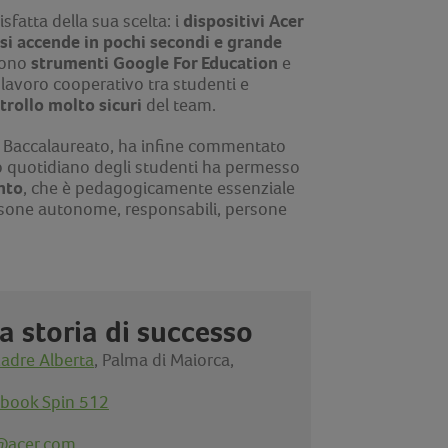
dispositivi Acer
fatta della sua scelta: i
 si accende in pochi secondi e grande
strumenti Google For Education
udono
e
il lavoro cooperativo tra studenti e
trollo molto sicuri
del team.
 e Baccalaureato, ha infine commentato
o quotidiano degli studenti ha permesso
nto
, che è pedagogicamente essenziale
rsone autonome, responsabili, persone
a storia di successo
adre Alberta
, Palma di Maiorca,
book Spin 512
@acer.com