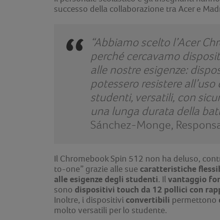
successo della collaborazione tra Acer e Mad
“Abbiamo scelto l’Acer C
perché cercavamo disposit
alle nostre esigenze: dispos
potessero resistere all’uso
studenti, versatili, con sic
una lunga durata della batt
Sánchez-Monge, Responsab
Il Chromebook Spin 512 non ha deluso, cont
caratteristiche fless
to-one” grazie alle sue
alle esigenze degli studenti
vantaggio fon
. Il
dispositivi touch da 12 pollici con ra
sono
convertibili
Inoltre, i dispositivi
permettono
molto versatili per lo studente.