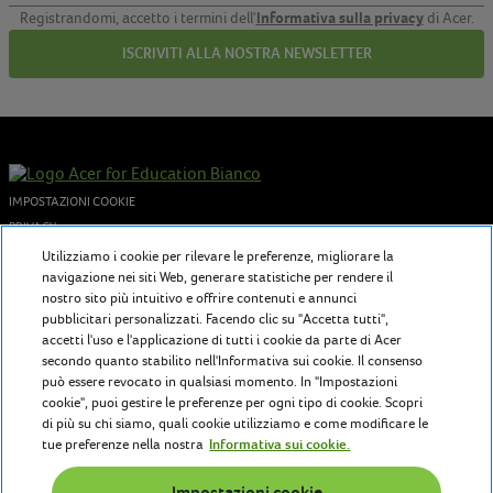
Informativa sulla privacy
Registrandomi, accetto i termini dell'
di Acer.
ISCRIVITI ALLA NOSTRA NEWSLETTER
IMPOSTAZIONI COOKIE
PRIVACY
COOKIES POLICY
Utilizziamo i cookie per rilevare le preferenze, migliorare la
navigazione nei siti Web, generare statistiche per rendere il
© 2026 Acer Inc. - P.I. 02730250962
nostro sito più intuitivo e offrire contenuti e annunci
pubblicitari personalizzati. Facendo clic su "Accetta tutti",
accetti l'uso e l'applicazione di tutti i cookie da parte di Acer
Chi siamo
secondo quanto stabilito nell'Informativa sui cookie. Il consenso
può essere revocato in qualsiasi momento. In "Impostazioni
Acer for Education offre a insegnanti e studenti tecnologie in continua
cookie", puoi gestire le preferenze per ogni tipo di cookie. Scopri
evoluzione per ispirare e promuovere un'istruzione senza tempo.
di più su chi siamo, quali cookie utilizziamo e come modificare le
tue preferenze nella nostra
Informativa sui cookie.
Contattaci