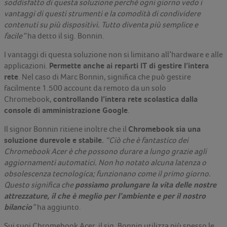
soddisfatto di questa soluzione perché ogni giorno vedo i
vantaggi di questi strumenti e la comodità di condividere
contenuti su più dispositivi. Tutto diventa più semplice e
facile”
ha detto il sig. Bonnin.
I vantaggi di questa soluzione non si limitano all’hardware e alle
Permette anche ai reparti IT di gestire l’intera
applicazioni.
rete
. Nel caso di Marc Bonnin, significa che può gestire
facilmente 1.500 account da remoto da un solo
controllando l’intera rete scolastica dalla
Chromebook,
console di amministrazione Google
.
Chromebook sia una
Il signor Bonnin ritiene inoltre che il
soluzione durevole e stabile
. “Ciò che è fantastico dei
Chromebook Acer è che possono durare a lungo grazie agli
aggiornamenti automatici. Non ho notato alcuna latenza o
obsolescenza tecnologica; funzionano come il primo giorno.
possiamo prolungare la vita delle nostre
Questo significa che
attrezzature, il che è meglio per l’ambiente e per il nostro
bilancio
”
ha aggiunto.
Sui suoi Chromebook Acer, il sig. Bonnin utilizza più spesso le