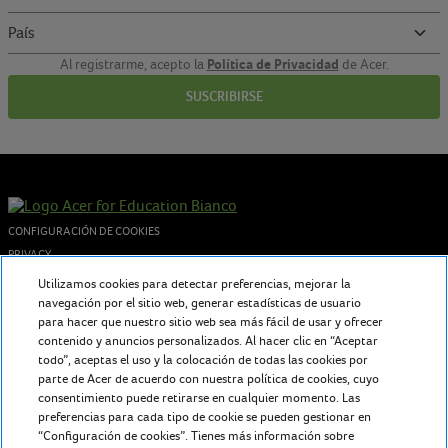
Política de Privacidad
Al registrarme, acepto la
de Acer.
SUSCRIBIRSE
CONFIGURACIÓN DE COOKIES
PRIVACY
COOKIES POLICY
Utilizamos cookies para detectar preferencias, mejorar la
navegación por el sitio web, generar estadísticas de usuario
© 2026 Acer Inc. - P.I. 02730250962
para hacer que nuestro sitio web sea más fácil de usar y ofrecer
contenido y anuncios personalizados. Al hacer clic en “Aceptar
todo”, aceptas el uso y la colocación de todas las cookies por
Sobre nosotros
parte de Acer de acuerdo con nuestra política de cookies, cuyo
Acer for Education ofrece a profesores y estudiantes tecnología en
consentimiento puede retirarse en cualquier momento. Las
preferencias para cada tipo de cookie se pueden gestionar en
constante evolución para inspirar y fomentar una educación atemporal
“Configuración de cookies”. Tienes más información sobre
tanto en el aula como más allá.