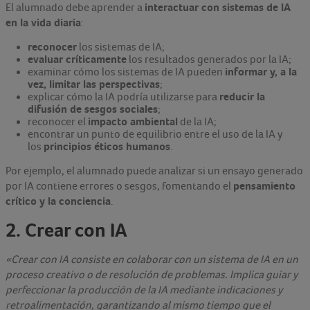
interactuar con sistemas de IA
El alumnado debe aprender a
en la vida diaria
:
reconocer
los sistemas de IA;
evaluar críticamente
los resultados generados por la IA;
informar y, a la
examinar cómo los sistemas de IA pueden
vez, limitar las perspectivas
;
reducir la
explicar cómo la IA podría utilizarse para
difusión de sesgos sociales
;
impacto ambiental
reconocer el
de la IA;
encontrar un punto de equilibrio entre el uso de la IA y
principios éticos humanos
los
.
Por ejemplo, el alumnado puede analizar si un ensayo generado
pensamiento
por IA contiene errores o sesgos, fomentando el
crítico y la conciencia
.
2. Crear con IA
«Crear con IA consiste en colaborar con un sistema de IA en un
proceso creativo o de resolución de problemas. Implica guiar y
perfeccionar la producción de la IA mediante indicaciones y
retroalimentación, garantizando al mismo tiempo que el