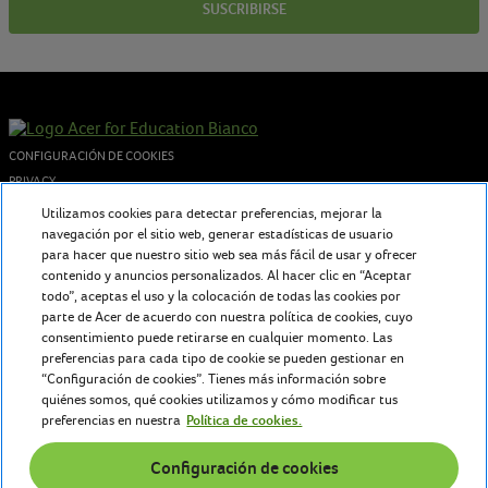
SUSCRIBIRSE
CONFIGURACIÓN DE COOKIES
PRIVACY
COOKIES POLICY
Utilizamos cookies para detectar preferencias, mejorar la
navegación por el sitio web, generar estadísticas de usuario
© 2026 Acer Inc. - P.I. 02730250962
para hacer que nuestro sitio web sea más fácil de usar y ofrecer
contenido y anuncios personalizados. Al hacer clic en “Aceptar
todo”, aceptas el uso y la colocación de todas las cookies por
Sobre nosotros
parte de Acer de acuerdo con nuestra política de cookies, cuyo
Acer for Education ofrece a profesores y estudiantes tecnología en
consentimiento puede retirarse en cualquier momento. Las
preferencias para cada tipo de cookie se pueden gestionar en
constante evolución para inspirar y fomentar una educación atemporal
“Configuración de cookies”. Tienes más información sobre
tanto en el aula como más allá.
quiénes somos, qué cookies utilizamos y cómo modificar tus
preferencias en nuestra
Política de cookies.
Contáctanos
Configuración de cookies
acerforeducation.emea@acer.com