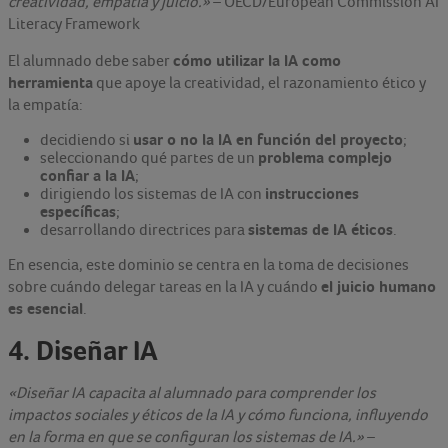
creatividad, empatía y juicio.»
– OECD/European Commission AI
Literacy Framework
cómo utilizar la IA como
El alumnado debe saber
herramienta
que apoye la creatividad, el razonamiento ético y
la empatía:
usar o no la IA en función del proyecto
decidiendo si
;
problema complejo
seleccionando qué partes de un
confiar a la IA
;
instrucciones
dirigiendo los sistemas de IA con
específicas
;
sistemas de IA éticos
desarrollando directrices para
.
En esencia, este dominio se centra en la toma de decisiones
el juicio humano
sobre cuándo delegar tareas en la IA y cuándo
es esencial
.
4. Diseñar IA
«Diseñar IA capacita al alumnado para comprender los
impactos sociales y éticos de la IA y cómo funciona, influyendo
en la forma en que se configuran los sistemas de IA.»
–