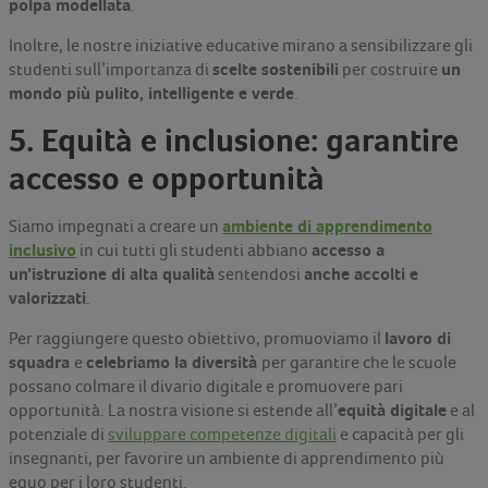
polpa modellata
.
Inoltre, le nostre iniziative educative mirano a sensibilizzare gli
scelte sostenibili
un
studenti sull’importanza di
per costruire
mondo più pulito, intelligente e verde
.
5. Equità e inclusione: garantire
accesso e opportunità
ambiente di apprendimento
Siamo impegnati a creare un
inclusivo
accesso a
in cui tutti gli studenti abbiano
un’istruzione di alta qualità
anche accolti e
sentendosi
valorizzati
.
lavoro di
Per raggiungere questo obiettivo, promuoviamo il
squadra
celebriamo la diversità
e
per garantire che le scuole
possano colmare il divario digitale e promuovere pari
equità digitale
opportunità. La nostra visione si estende all’
e al
potenziale di
sviluppare competenze digitali
e capacità per gli
insegnanti, per favorire un ambiente di apprendimento più
equo per i loro studenti.